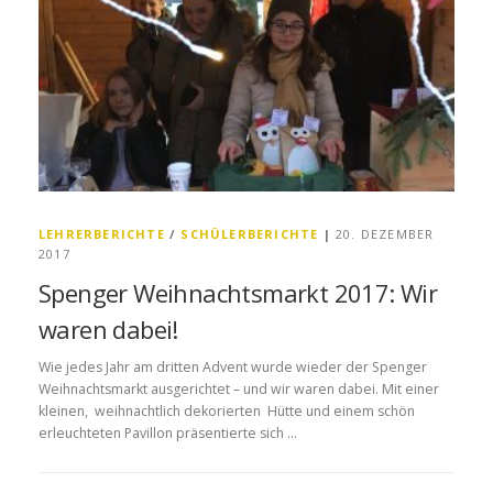
LEHRERBERICHTE
/
SCHÜLERBERICHTE
|
20. DEZEMBER
2017
Spenger Weihnachtsmarkt 2017: Wir
waren dabei!
Wie jedes Jahr am dritten Advent wurde wieder der Spenger
Weihnachtsmarkt ausgerichtet – und wir waren dabei. Mit einer
kleinen, weihnachtlich dekorierten Hütte und einem schön
erleuchteten Pavillon präsentierte sich …