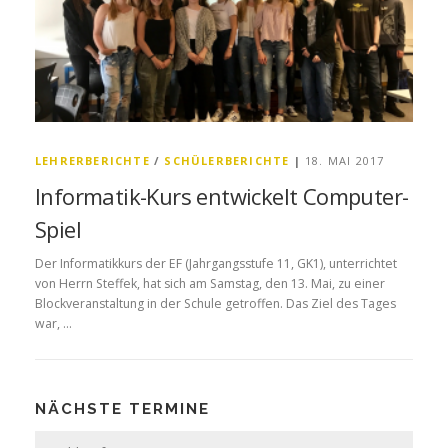
LEHRERBERICHTE
/
SCHÜLERBERICHTE
|
18. MAI 2017
Informatik-Kurs entwickelt Computer-
Spiel
Der Informatikkurs der EF (Jahrgangsstufe 11, GK1), unterrichtet
von Herrn Steffek, hat sich am Samstag, den 13. Mai, zu einer
Blockveranstaltung in der Schule getroffen. Das Ziel des Tages
war, …
NÄCHSTE TERMINE