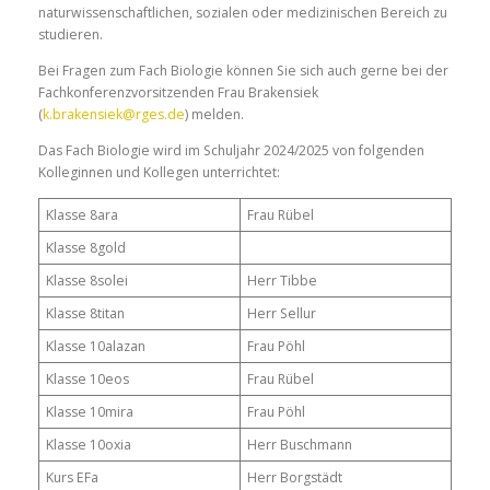
naturwissenschaftlichen, sozialen oder medizinischen Bereich zu
studieren.
Bei Fragen zum Fach Biologie können Sie sich auch gerne bei der
Fachkonferenzvorsitzenden Frau Brakensiek
(
k.brakensiek@rges.de
) melden.
Das Fach Biologie wird im Schuljahr 2024/2025 von folgenden
Kolleginnen und Kollegen unterrichtet:
Klasse 8ara
Frau Rübel
Klasse 8gold
Klasse 8solei
Herr Tibbe
Klasse 8titan
Herr Sellur
Klasse 10alazan
Frau Pöhl
Klasse 10eos
Frau Rübel
Klasse 10mira
Frau Pöhl
Klasse 10oxia
Herr Buschmann
Kurs EFa
Herr Borgstädt