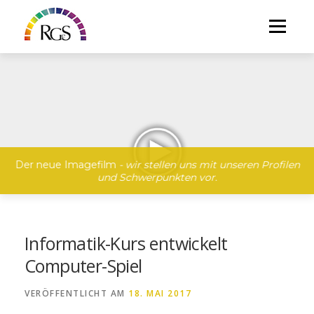
Direkt
zum
Menü
Inhalt
Der neue Imagefilm
- wir stellen uns mit unseren Profilen
und Schwerpunkten vor.
Informatik-Kurs entwickelt
Computer-Spiel
VERÖFFENTLICHT AM
18. MAI 2017