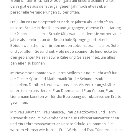
Wenn ich den Blick nun wieder ganz auf unsere Schule richte,
dann gibt es aus dem vergangenen Jahr noch etwas über
personelle Veränderungen zu berichten.
Frau Glitt ist Ende September nach 28 Jahren als Lehrkraft an
unserer Schule in den Ruhestand gegangen, ebenso Frau Harting,
die 2 Jahre an unserer Schule tätig war, nachdem sie vorher viele
Jahre als Lehrkraft an der Realschule Spenge gearbeitet hat.
Beiden wünschen wir für den neuen Lebensabschnitt alles Gute
und vor allem Gesundheit, viele neue spannende Eindrücke bei
den geplanten Reisen sowie Ruhe und Gelassenheit, um alles
genießen zu können.
Im November konnten wir Herrn Möllers als neue Lehrkraft für
die Fächer Sport und Mathematik für die Sekundarstufe I
einstellen. Darüber freuen wir uns sehr. Als Vertretungskräfte
unterstützen uns derzeit Frau Dueman und Frau Colban, Frau
Lienemann konnten wir für die Betreuung der ukrainischen Kräfte
gewinnen.
Mit Frau Baumann, Frau Manske, Frau Zajaczkowska und Herrn
Arizanoski sind im November vier neue Lehramtsanwärterinnen
und ein Lehramtsanwärter an unsere Schule gekommen. Sie
werden ebenso wie bereits Frau Wiebe und Frau Tünnermann im