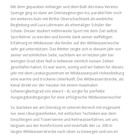
Mit dem gepackten Anhänger und dem Bulli des Kanu Vereins
Spenge ging es dann am Dienstagmorgen los, parallel fuhr noch
ein weiteres Auto mit Birthe Oberschachtsiek als weibliche
Begleitung und Luca Lührmann als ehemaliger Schüler der
Schule. Dieser studiert mittlerweile Sport mit dem Ziel selbst
Sportlehrer zu werden und konnte dank seiner vielfältigen
Erfahrung im Wildwasser die Kinder auf der Wildwasserwoche
sehr gut unterstützen. Das Wetter zeigte sich in diesem Jahr von
seiner versöhnlichen Seite, nachdem wir im letzten Jahr bei
wenigen Grad über Null in teilweise ziemlich nassen Zelten
geschlafen haben. Es war warm, sonnig und wir hatten für dieses
Jahr mit dem Leistungszentrum im Wildwasserpark Hohenlimburg
eine warme und trockene Unterkunft. Die Wildwasserstrecke, als
Kanal direkt vor der Haustür mit einem maximalen
Schwierigkeitsgrad von etwa II – III, sorgte für perfekte
Ausgangsbedingungen für eine erfolgreiche Wildwasserwoche!
So starteten wir am Dienstag im unteren Bereich mit insgesamt
nur zwei Übungseinheiten, mit einfachen Techniken wie dem
Einschlingen und Traversieren und Kehrwasserfahren, um uns
langsam aus der Komfortzone und innerhalb der ca. 300 m
langen Wildwasserstrecke nach oben zu bewegen und uns im