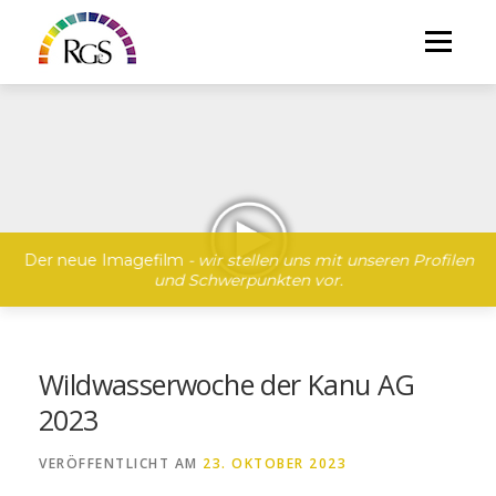
Direkt
zum
Menü
Inhalt
Der neue Imagefilm
- wir stellen uns mit unseren Profilen
und Schwerpunkten vor.
Wildwasserwoche der Kanu AG
2023
VERÖFFENTLICHT AM
23. OKTOBER 2023