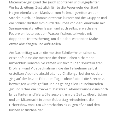
Materialbergung und der (auch spontanen und ungeplanten)
Wurfsackrettung. Zusätzlich führte die Feuerwehr der Stadt
Hagen ebenfalls ein Manöver zum Strömungsretten an der
Strecke durch. So kombinierten wir kurzerhand die Gruppen und
die Schüler durften sich durch die Profis von der Feuerwehr mit
Springereinsatz retten lassen und auch selbst erwachsene
Feuerwehrleute aus dem Wasser fischen, teilweise mit
doppelter Hintersicherung, um die dabei wirkenden Kräfte
etwas abzufangen und aufzuteilen.
Am Nachmittag waren die meisten Schüler*nnen schon so
erschöpft, dass die meisten die dritte Einheit nicht mehr
mitpaddeln konnten. So kamen wir auch zu den spektakulären
Drohnen- und Videoaufnahmen, die die Teilnehmer selbst
erstellten. Auch die abschließende Challenge, bei der es darum
ging auf der letzten Fahrt des Tages ohne Paddel die Strecke zu
bewältigen wurde gefilmt und es gelang allen Teilnehmenden
gut und sicher die Strecke zu befahren. Abends wurde dann noch
lange Karten und Werwölfe gespielt, um die Zeit zu überbrücken
und um Mitternacht in einen Geburstag reinzufeiern, die
Lichtershow von Frau Oberschachtsiek zu genießen und den
Kuchen anzuschneiden.