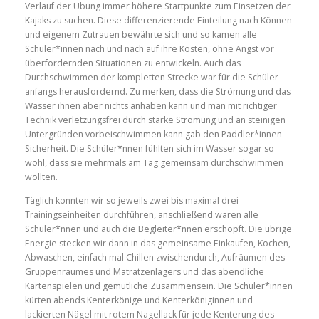
Verlauf der Übung immer höhere Startpunkte zum Einsetzen der
Kajaks zu suchen. Diese differenzierende Einteilung nach Können
und eigenem Zutrauen bewährte sich und so kamen alle
Schüler*innen nach und nach auf ihre Kosten, ohne Angst vor
überfordernden Situationen zu entwickeln. Auch das
Durchschwimmen der kompletten Strecke war für die Schüler
anfangs herausfordernd. Zu merken, dass die Strömung und das
Wasser ihnen aber nichts anhaben kann und man mit richtiger
Technik verletzungsfrei durch starke Strömung und an steinigen
Untergründen vorbeischwimmen kann gab den Paddler*innen
Sicherheit. Die Schüler*nnen fühlten sich im Wasser sogar so
wohl, dass sie mehrmals am Tag gemeinsam durchschwimmen
wollten.
Täglich konnten wir so jeweils zwei bis maximal drei
Trainingseinheiten durchführen, anschließend waren alle
Schüler*nnen und auch die Begleiter*nnen erschöpft. Die übrige
Energie stecken wir dann in das gemeinsame Einkaufen, Kochen,
Abwaschen, einfach mal Chillen zwischendurch, Aufräumen des
Gruppenraumes und Matratzenlagers und das abendliche
Kartenspielen und gemütliche Zusammensein. Die Schüler*innen
kürten abends Kenterkönige und Kenterköniginnen und
lackierten Nägel mit rotem Nagellack für jede Kenterung des