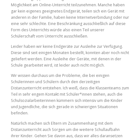
Möglichkeit am Online-Unterricht teilzunehmen. Manche haben
gar
kein eigenes geeignetes Endgerät, teilen sich
ein Gerät
mit
anderen in der Familie
, haben keine Internetverbindung oder nur
eine sehr schlechte
. Eine Beschränkung ausschließlich auf diese
Form des Unterrichts würde also einen Teil unserer
Schülerschaft vom Unterricht ausschließen.
Leider haben wir keine Endgeräte zur Ausleihe zur Verfügung.
Diese
sind seit
einigen Monaten bestellt,
konnten
aber noch nicht
geliefert
werden
. Eine Ausleihe der
Geräte, mit denen in der
Schule gearbeitet wird, ist leider auch nicht möglich.
Wir wissen durchaus um die Probleme,
die bei einigen
Schülerinnen und
Schülern
durch den derzeitigen
Distanzunterricht entstehen. Ich weiß, dass die Klassenteams zum
Teil in sehr enge
m
Kontakt mit Schüler*innen stehen, auch die
Schulsozialar
beiterinnen
kümmern
sich
intensiv
um die Kinder
und Jugendliche, die sich gerade in schwierigen Situationen
befinden.
N
atürlich machen sich Eltern im Zusammenhang mit dem
Distanzunterricht auch Sorgen um die weitere Schullaufbahn
ihrer Kinder.
Gehen Sie davon aus
, dass wir alles
daransetzen