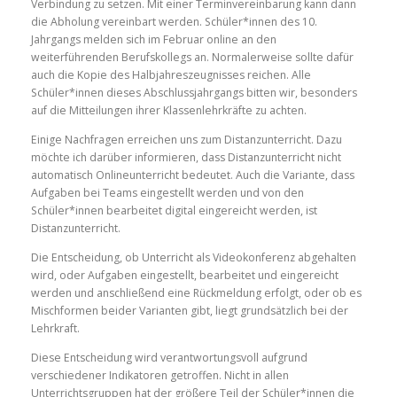
Verbindung zu setzen
. Mit einer Terminvereinbarung
kann dann
die Abholung vereinbart
werden
.
Schüler*innen des 10.
Jahrgangs melden sich im Februar
online
an den
weiterführenden Berufskollegs an.
Normalerweise sollte dafür
auch die Kopie des
Halbjahresz
eugnisses reichen.
Alle
S
chüler*innen dieses Abs
chlussjahrgangs bitten wir, besonders
auf die Mitteilungen ihrer Klassenlehrkräfte zu achten.
Einige Nachfragen erreichen uns zum Distanzunterricht
.
Dazu
möchte ich
darüber informieren
, dass Distanzunterricht nicht
automatisch Onlineunterricht bedeutet. Auch die Variante, dass
Aufgaben bei Teams eingestellt werden und
von den
Schüler*innen bearbeitet digital eingereicht werden, ist
Distanzunterric
ht.
Die Entscheidung, ob Unterricht als Videokonferenz abgehalten
wird,
oder
Aufgaben eingestellt, bearbeitet
und
eingereicht
werden und anschließend eine Rückmeldung erfolgt, oder ob es
Mischformen beider Varianten gibt,
liegt grundsätzlich bei der
Lehrkraft.
Die
se
Entscheidung wird verantwortungsvoll aufgrund
verschiedener Indikatoren getroffen. Nicht in allen
Unterrichtsgruppen hat der
größere
Teil der Schüler*innen
die