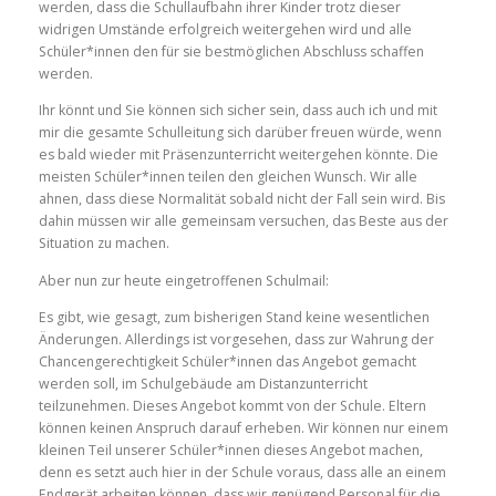
werden, dass
die Schullaufbahn ihrer Kinder trotz dieser
widrigen Umstände
erfolgreich weitergehen wird und alle
Schüler*innen den für sie bestmöglichen Abschluss schaffen
werden.
I
hr
könnt
und
Sie können
sich sicher sein, dass auch ich und mit
mir die gesamte Schulleitung sich darüber freuen würde, wenn
es bald wieder mit
Präsenzunterricht weitergehen könnte.
Die
meisten Schüler*innen teilen den gleichen Wunsch.
Wir alle
ahnen, dass diese Normalität sobald nicht der Fall sein wird.
Bis
dahin müssen wir alle gemeinsam versuchen, das
Beste
aus der
Situation zu machen.
Aber nun zur heute eingetroffenen Schulmail:
Es gibt
, wie gesagt,
zum bisherigen Stand keine wesentlichen
Änderungen
. Allerdings ist vorgesehen, dass
zur Wahrung der
Chancengerechtigkeit
Schüler*innen
das Angebot gemacht
werden soll, im Schulgebäude am Distanzunterricht
teilzunehmen. Dieses Angebot kommt von der Schule
.
Eltern
können keinen Anspruch darauf erheben. Wir können nur einem
kleinen Teil unserer Schüler*innen dieses Angebot
machen,
denn es setzt auch hier in der Schule voraus, dass alle an einem
Endgerät arbeiten können, dass wir genügend Personal für die