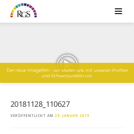
Direkt
zum
Menü
Inhalt
Der neue Imagefilm
- wir stellen uns mit unseren Profilen
und Schwerpunkten vor.
20181128_110627
VERÖFFENTLICHT AM
29. JANUAR 2019