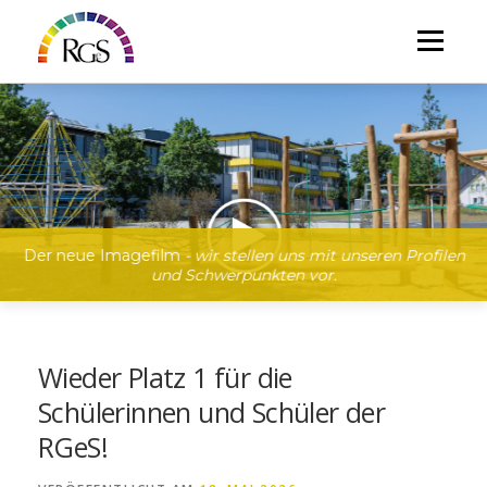
Direkt
zum
Menü
Inhalt
Der neue Imagefilm
- wir stellen uns mit unseren Profilen
und Schwerpunkten vor.
Wieder Platz 1 für die
Schülerinnen und Schüler der
RGeS!