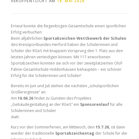
VERÖFFENTLICHT AM
18. MAI 2026
Erneut konnte die Regenbogen-Gesamtschule einen sportlichen
Erfolg verbuchen:
Beim alljährlichen
Sportabzeichen-Wettbewerb der Schulen
des Kreissportbundes Herford haben die Schülerinnen und
Schüler der RGeS mit knappem Vorsprung den 1. Platz aus den
letzten Jahren verteidigen können. Mit 117 erworbenen
Sportabzeichen konnten sie sich vor der zweitplatzierten Olof-
Palme-Gesamtschule Hiddenhausen behaupten – ein schöner
Erfolg für die Schülerinnen und Schüler!
Bereits im Juni und Juli stehen die nächsten „schulsportlichen
Großereignisse“ an:
Am
16.06.26
findet zu Gunsten des Projektes
„Gebäudegestaltung an der RGeS“ ein
Sponsorenlauf
für alle
Schülerinnen und Schüler
statt.
Kurz vor den Sommerferien, am Mittwoch, den
15.7.26,
ist dann
wieder der traditionelle
Sportabzeichentag
der Schule für die