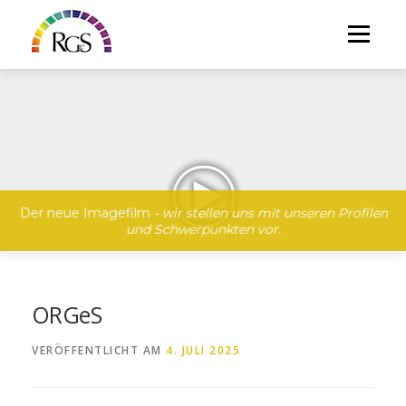
Direkt
zum
Menü
Inhalt
Der neue Imagefilm
- wir stellen uns mit unseren Profilen
und Schwerpunkten vor.
ORGeS
VERÖFFENTLICHT AM
4. JULI 2025