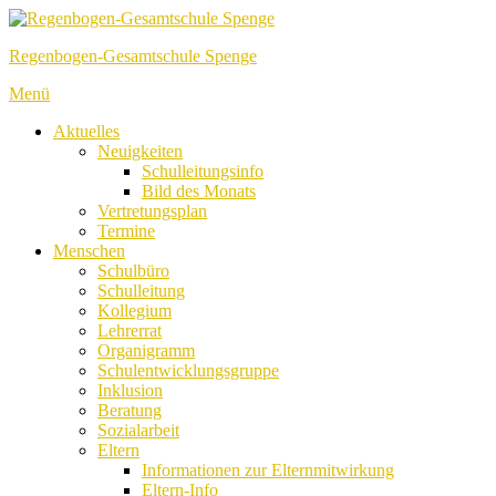
Direkt
zum
Regenbogen-Gesamtschule Spenge
Inhalt
Menü
Aktuelles
Neuigkeiten
Schulleitungsinfo
Bild des Monats
Vertretungsplan
Termine
Menschen
Schulbüro
Schulleitung
Kollegium
Lehrerrat
Organigramm
Schulentwicklungsgruppe
Inklusion
Beratung
Sozialarbeit
Eltern
Informationen zur Elternmitwirkung
Eltern-Info