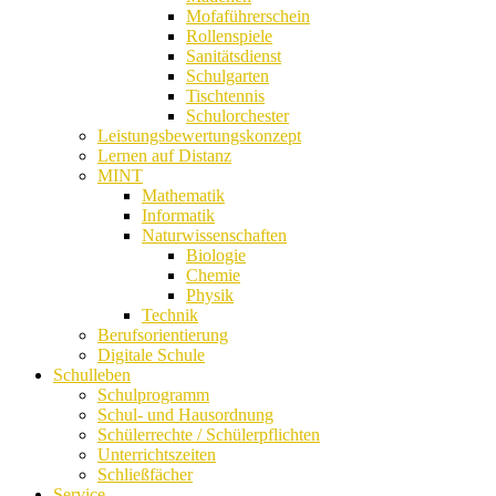
Mofaführerschein
Rollenspiele
Sanitätsdienst
Schulgarten
Tischtennis
Schulorchester
Leistungsbewertungskonzept
Lernen auf Distanz
MINT
Mathematik
Informatik
Naturwissenschaften
Biologie
Chemie
Physik
Technik
Berufsorientierung
Digitale Schule
Schulleben
Schulprogramm
Schul- und Hausordnung
Schülerrechte / Schülerpflichten
Unterrichtszeiten
Schließfächer
Service