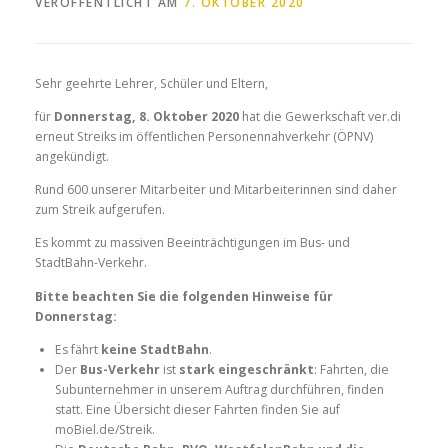
VERÖFFENTLICHT AM
7. OKTOBER 2020
Sehr geehrte Lehrer, Schüler und Eltern,
für
Donnerstag, 8. Oktober 2020
hat die Gewerkschaft ver.di
erneut Streiks im öffentlichen Personennahverkehr (ÖPNV)
angekündigt.
Rund 600 unserer Mitarbeiter und Mitarbeiterinnen sind daher
zum Streik aufgerufen.
Es kommt zu massiven Beeinträchtigungen im Bus- und
StadtBahn-Verkehr.
Bitte beachten Sie die folgenden Hinweise für
Donnerstag:
Es fährt
keine StadtBahn
.
Der
Bus-Verkehr
ist
stark eingeschränkt
: Fahrten, die
Subunternehmer in unserem Auftrag durchführen, finden
statt. Eine Übersicht dieser Fahrten finden Sie auf
moBiel.de/Streik.