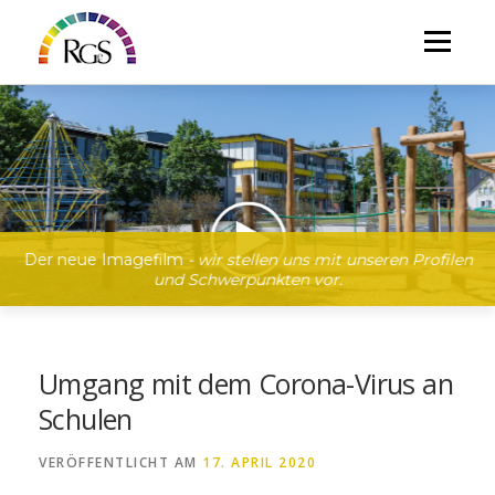
Direkt
zum
Menü
Inhalt
Der neue Imagefilm
- wir stellen uns mit unseren Profilen
und Schwerpunkten vor.
Umgang mit dem Corona-Virus an
Schulen
VERÖFFENTLICHT AM
17. APRIL 2020