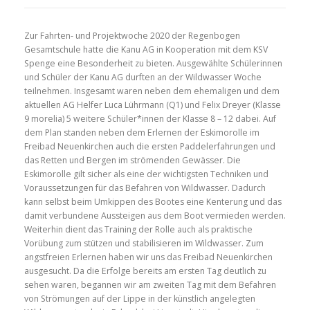
Zur Fahrten- und Projektwoche 2020 der Regenbogen
Gesamtschule hatte die Kanu AG in Kooperation mit dem KSV
Spenge eine Besonderheit zu bieten. Ausgewählte Schülerinnen
und Schüler der Kanu AG durften an der Wildwasser Woche
teilnehmen. Insgesamt waren neben dem ehemaligen und dem
aktuellen AG Helfer Luca Lührmann (Q1) und Felix Dreyer (Klasse
9 morelia) 5 weitere Schüler*innen der Klasse 8 – 12 dabei. Auf
dem Plan standen neben dem Erlernen der Eskimorolle im
Freibad Neuenkirchen auch die ersten Paddelerfahrungen und
das Retten und Bergen im strömenden Gewässer. Die
Eskimorolle gilt sicher als eine der wichtigsten Techniken und
Voraussetzungen für das Befahren von Wildwasser. Dadurch
kann selbst beim Umkippen des Bootes eine Kenterung und das
damit verbundene Aussteigen aus dem Boot vermieden werden.
Weiterhin dient das Training der Rolle auch als praktische
Vorübung zum stützen und stabilisieren im Wildwasser. Zum
angstfreien Erlernen haben wir uns das Freibad Neuenkirchen
ausgesucht. Da die Erfolge bereits am ersten Tag deutlich zu
sehen waren, begannen wir am zweiten Tag mit dem Befahren
von Strömungen auf der Lippe in der künstlich angelegten