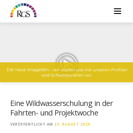
Direkt
zum
Menü
Inhalt
Der neue Imagefilm
- wir stellen uns mit unseren Profilen
und Schwerpunkten vor.
Eine Wildwasserschulung in der
Fahrten- und Projektwoche
VERÖFFENTLICHT AM
25. AUGUST 2020